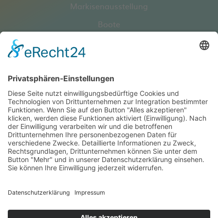
Markisenausstellung
Boote
Outdoorzubehör
Truckerzubehör
Angelsport
Swimmingpool
Propan- / Butangas
Online-Shops
Pieper Service
Kontakt
Öffnungszeiten
Infos