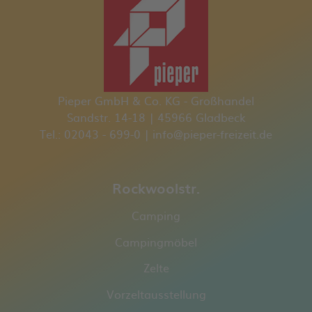
Pieper GmbH & Co. KG - Großhandel
Sandstr. 14-18 | 45966 Gladbeck
Tel.: 02043 - 699-0 | info@pieper-freizeit.de
Rockwoolstr.
Camping
Campingmöbel
Zelte
Vorzeltausstellung