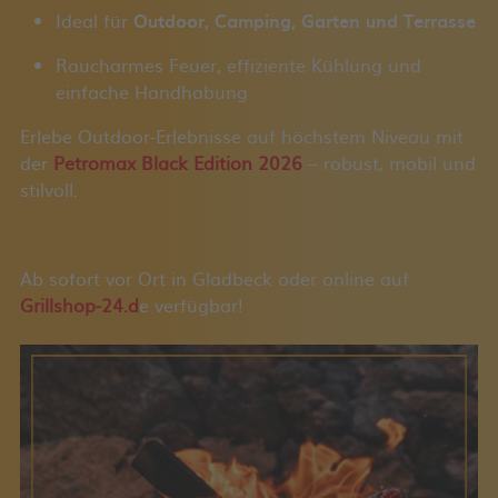
Ideal für
Outdoor, Camping, Garten und Terrasse
Raucharmes Feuer, effiziente Kühlung und
einfache Handhabung
Erlebe Outdoor-Erlebnisse auf höchstem Niveau mit
der
Petromax Black Edition 2026
– robust, mobil und
stilvoll.
Ab sofort vor Ort in Gladbeck oder online auf
Grillshop-24.d
e verfügbar!