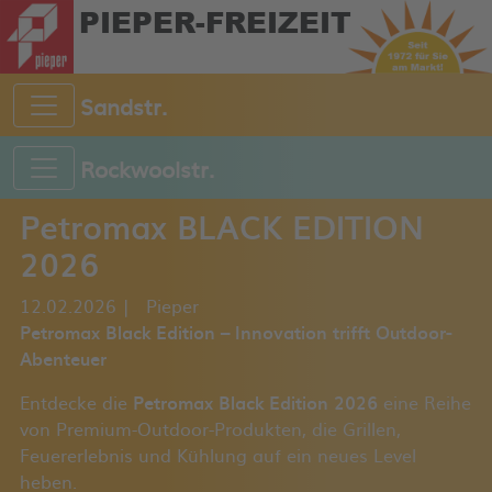
PIEPER-FREIZEIT
Sandstr.
Rockwoolstr.
Petromax BLACK EDITION
2026
12.02.2026
|
Pieper
Petromax Black Edition – Innovation trifft Outdoor-
Abenteuer
Entdecke die
Petromax Black Edition 2026
eine Reihe
von Premium-Outdoor-Produkten, die Grillen,
Feuererlebnis und Kühlung auf ein neues Level
heben.