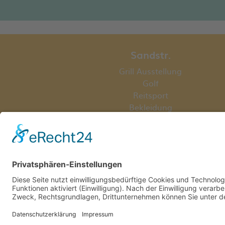
Sandstr.
Grill Ausstellung
Golf
Reitsport
Bekleidung
Werkstätten
Industriegas