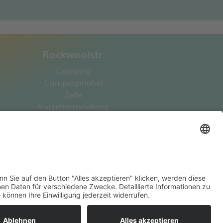
Rockwoolstr.
Camping
Campingmöbel
Zelte
Vorzeltausstellung
Markisenausstellung
Boote
Outdoorzubehör
Truckerzubehör
Angelsport
Swimmingpool
Propan- / Butangas