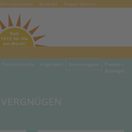
Öffnungszeiten
Kontakt
Pieper Service
Truckerzubehör
Angelsport
Swimmingpool
Propan- /
Butangas
DEVERGNÜGEN