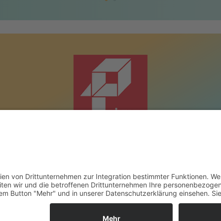
Pieper GmbH & Co. KG - Großhandel
Sandstr. 14-18 | 45966 Gladbeck
Tel.: 02043 - 699-0 | info@pieper-freizeit.de
Datenschutzerklärung
|
Impressum