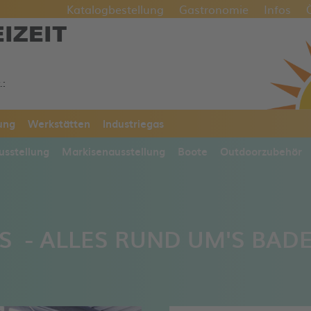
Katalogbestellung
Gastronomie
Infos
EIZEIT
.:
ung
Werkstätten
Industriegas
usstellung
Markisenausstellung
Boote
Outdoorzubehör
S - ALLES RUND UM'S BA