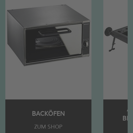
A
BACKÖFEN
BR
ZUM SHOP