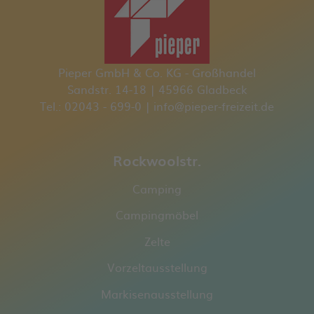
Pieper GmbH & Co. KG - Großhandel
Sandstr. 14-18 | 45966 Gladbeck
Tel.: 02043 - 699-0 | info@pieper-freizeit.de
Rockwoolstr.
Camping
Campingmöbel
Zelte
Vorzeltausstellung
Markisenausstellung