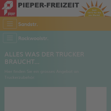
PIEPER-FREIZEIT
Sandstr.
Rockwoolstr.
ALLES WAS DER TRUCKER
BRAUCHT...
Hier finden Sie ein grosses Angebot an
Truckerzubehör: