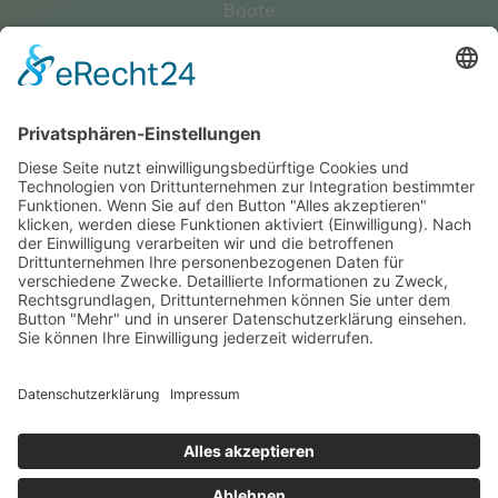
Boote
Outdoorzubehör
Truckerzubehör
Angelsport
Swimmingpool
Propan- / Butangas
Online-Shops
Pieper Service
Kontakt
Öffnungszeiten
Infos
Gastronomie